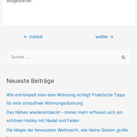
ausgestattet.
Beitragsnavigation
←
zurück
weiter
→
S
u
c
h
Neueste Beiträge
e
n
Wie entrümpelt man eine Wohnung richtig? Praktische Tipps
n
für eine stressfreie Wohnungsräumung
a
Das Nähen wiederentdeckt – immer mehr erfreuen sich am
c
schönen Hobby mit Nadel und Faden
h
Die Magie der bewussten Weihnacht, wie kleine Gesten große
: