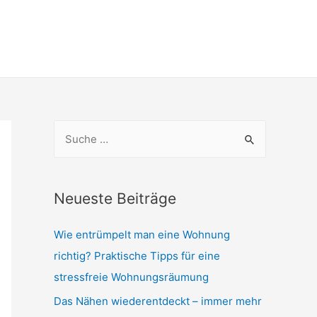
S
u
c
h
Neueste Beiträge
e
Wie entrümpelt man eine Wohnung
n
richtig? Praktische Tipps für eine
n
stressfreie Wohnungsräumung
a
c
Das Nähen wiederentdeckt – immer mehr