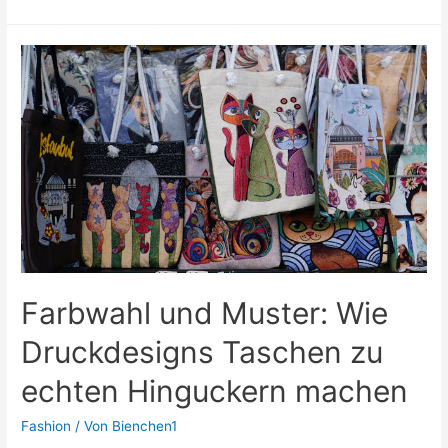
&
Proportionen:
Die
Kunst,
Accessoires
als
Fashion-
Code
zu
nutzen
Farbwahl und Muster: Wie
Druckdesigns Taschen zu
echten Hinguckern machen
Fashion
/ Von
Bienchen1