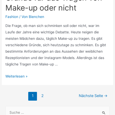
Make-up oder nicht
Fashion
/ Von
Bienchen
Die Frage, ob man sich schminken soll oder nicht, war im
Laufe der Jahre eine wichtige Debatte. Heute neigen die
meisten Mädchen dazu, täglich Make-up zu tragen. Es gibt
verschiedene Gründe, sich heutzutage zu schminken. Es gibt
bestimmte Anforderungen an das Aussehen der weiblichen
Rezeptionisten und der Instagram-Models. Allerdings ist das
tägliche Tragen von Make-up …
Gründe
Weiterlesen »
für
das
Seitennummerierung
Tragen
1
2
Nächste Seite
→
der
von
Beiträge
Make-
S
up