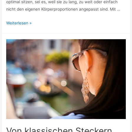
optimal sitzen, sei es, weil sie zu lang, zu weit oder einfach
nicht den eigenen Körperproportionen angepasst sind. Mit …
Fashion
Weiterlesen »
für
kleine
und
große
Größen:
Tipps
und
Tricks,
wie
Kleidungsstücke
spielend
leicht
passend
gemacht
Von klassischen Steckern