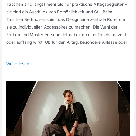
Taschen sind längst mehr als nur praktische Alltagsbegleiter –
sie sind ein Ausdruck von Persönlichkeit und Stil. Beim
Taschen Bedrucken spielt das Design eine zentrale Rolle, um
sie zu individuellen Accessoires zu machen. Die Wahl der
Farben und Muster entscheidet dabei, ob eine Tasche dezent
oder auffällig wirkt. Ob für den Alltag, besondere Anlässe oder
…
Farbwahl
Weiterlesen »
und
Muster:
Wie
Druckdesigns
Taschen
zu
echten
Hinguckern
machen