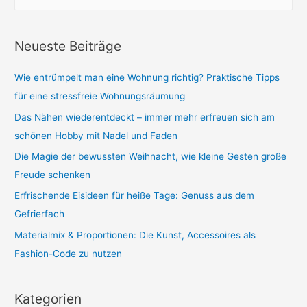
u
oder
c
nicht
h
Neueste Beiträge
e
n
Wie entrümpelt man eine Wohnung richtig? Praktische Tipps
n
für eine stressfreie Wohnungsräumung
a
Das Nähen wiederentdeckt – immer mehr erfreuen sich am
c
schönen Hobby mit Nadel und Faden
h
Die Magie der bewussten Weihnacht, wie kleine Gesten große
:
Freude schenken
Erfrischende Eisideen für heiße Tage: Genuss aus dem
Gefrierfach
Materialmix & Proportionen: Die Kunst, Accessoires als
Fashion-Code zu nutzen
Kategorien