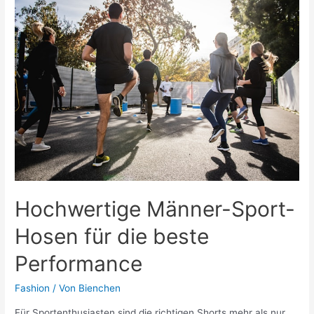
bis
zu
Statement-
Pieces:
Die
verschiedenen
Typen
exklusiver
Ohrringe
Hochwertige Männer-Sport-
Hosen für die beste
Performance
Fashion
/ Von
Bienchen
Für Sportenthusiasten sind die richtigen Shorts mehr als nur