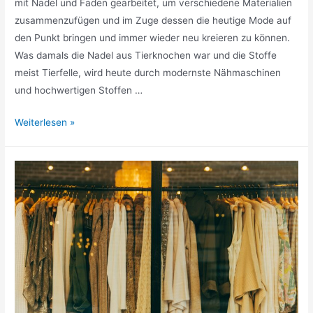
mit Nadel und Faden gearbeitet, um verschiedene Materialien
zusammenzufügen und im Zuge dessen die heutige Mode auf
den Punkt bringen und immer wieder neu kreieren zu können.
Was damals die Nadel aus Tierknochen war und die Stoffe
meist Tierfelle, wird heute durch modernste Nähmaschinen
und hochwertigen Stoffen …
Das
Weiterlesen »
Nähen
wiederentdeckt
–
immer
mehr
erfreuen
sich
am
schönen
Hobby