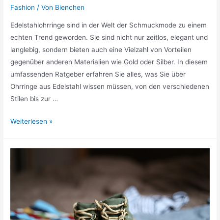
Fashion
/ Von
Bienchen
Edelstahlohrringe sind in der Welt der Schmuckmode zu einem
echten Trend geworden. Sie sind nicht nur zeitlos, elegant und
langlebig, sondern bieten auch eine Vielzahl von Vorteilen
gegenüber anderen Materialien wie Gold oder Silber. In diesem
umfassenden Ratgeber erfahren Sie alles, was Sie über
Ohrringe aus Edelstahl wissen müssen, von den verschiedenen
Stilen bis zur …
Ohrringe
Weiterlesen »
aus
Edelstahl:
Zeitlose
Eleganz
für
Ihre
Kollektion