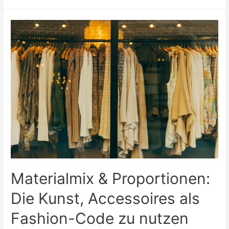
Eisideen
für
heiße
Tage:
Genuss
aus
dem
Gefrierfach
Materialmix & Proportionen:
Die Kunst, Accessoires als
Fashion-Code zu nutzen