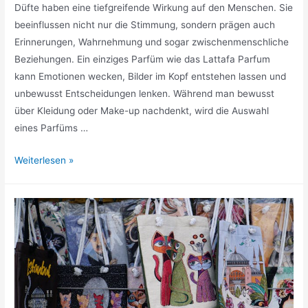
Düfte haben eine tiefgreifende Wirkung auf den Menschen. Sie
beeinflussen nicht nur die Stimmung, sondern prägen auch
Erinnerungen, Wahrnehmung und sogar zwischenmenschliche
Beziehungen. Ein einziges Parfüm wie das Lattafa Parfum
kann Emotionen wecken, Bilder im Kopf entstehen lassen und
unbewusst Entscheidungen lenken. Während man bewusst
über Kleidung oder Make-up nachdenkt, wird die Auswahl
eines Parfüms …
Die
Weiterlesen »
Psychologie
der
Düfte:
Wie
Parfüm
Emotionen
und
Wahrnehmung