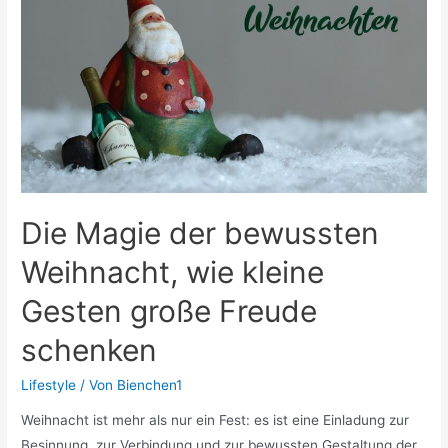
erfreuen
sich
am
schönen
Hobby
mit
Nadel
und
Faden
Die Magie der bewussten
Weihnacht, wie kleine
Gesten große Freude
schenken
Lifestyle
/ Von
Bienchen1
Weihnacht ist mehr als nur ein Fest: es ist eine Einladung zur
Besinnung, zur Verbindung und zur bewussten Gestaltung der