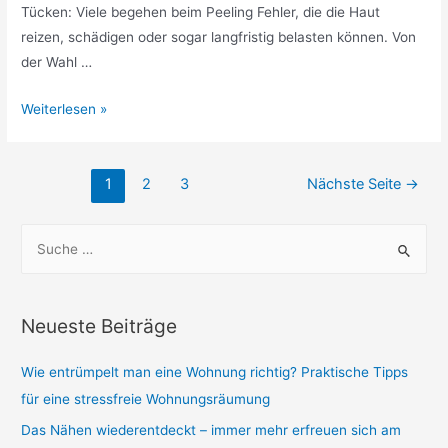
Tücken: Viele begehen beim Peeling Fehler, die die Haut
reizen, schädigen oder sogar langfristig belasten können. Von
der Wahl …
Die
Weiterlesen »
häufigsten
Fehler
Seitennummerierung
beim
1
2
3
Nächste Seite
→
der
Peeling
Beiträge
–
S
und
u
wie
c
Sie
h
Neueste Beiträge
sie
e
für
n
Wie entrümpelt man eine Wohnung richtig? Praktische Tipps
gesunde
n
für eine stressfreie Wohnungsräumung
Haut
a
Das Nähen wiederentdeckt – immer mehr erfreuen sich am
vermeiden