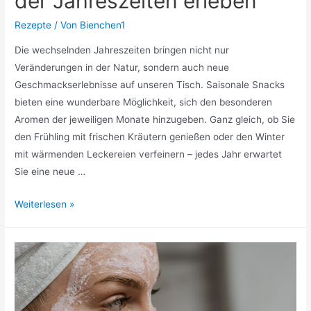
der Jahreszeiten erleben
Rezepte
/ Von
Bienchen1
Die wechselnden Jahreszeiten bringen nicht nur
Veränderungen in der Natur, sondern auch neue
Geschmackserlebnisse auf unseren Tisch. Saisonale Snacks
bieten eine wunderbare Möglichkeit, sich den besonderen
Aromen der jeweiligen Monate hinzugeben. Ganz gleich, ob Sie
den Frühling mit frischen Kräutern genießen oder den Winter
mit wärmenden Leckereien verfeinern – jedes Jahr erwartet
Sie eine neue …
Mit
Weiterlesen »
saisonalen
Snack-
Kreationen
den
Geschmack
der