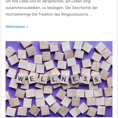
um ihre Liebe und ihr Versprechen, ein Leben lang
zusammenzubleiben, zu besiegeln. Die Geschichte der
Hochzeitsringe Die Tradition des Ringaustauschs …
Hochzeitsringe:
Weiterlesen »
Symbolik,
Bedeutung
und
Trends
für
den
schönsten
Tag
im
Leben