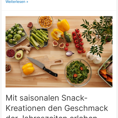
Farbwahl
Weiterlesen »
und
Muster:
Wie
Druckdesigns
Taschen
zu
echten
Hinguckern
machen
Mit saisonalen Snack-
Kreationen den Geschmack