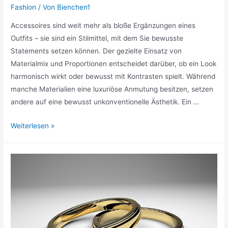
Fashion
/ Von
Bienchen1
Accessoires sind weit mehr als bloße Ergänzungen eines
Outfits – sie sind ein Stilmittel, mit dem Sie bewusste
Statements setzen können. Der gezielte Einsatz von
Materialmix und Proportionen entscheidet darüber, ob ein Look
harmonisch wirkt oder bewusst mit Kontrasten spielt. Während
manche Materialien eine luxuriöse Anmutung besitzen, setzen
andere auf eine bewusst unkonventionelle Ästhetik. Ein …
Materialmix
Weiterlesen »
&
Proportionen:
Die
Kunst,
Accessoires
als
Fashion-
Code