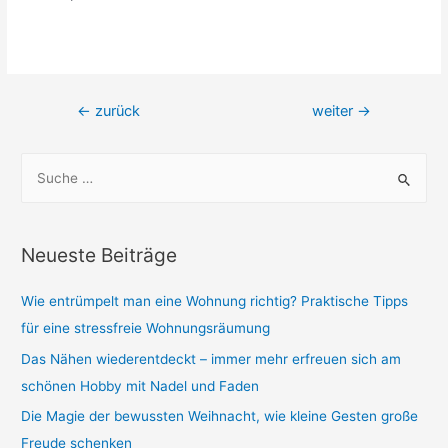
Beitragsnavigation
←
zurück
weiter
→
S
u
c
h
Neueste Beiträge
e
n
Wie entrümpelt man eine Wohnung richtig? Praktische Tipps
n
für eine stressfreie Wohnungsräumung
a
Das Nähen wiederentdeckt – immer mehr erfreuen sich am
c
schönen Hobby mit Nadel und Faden
h
Die Magie der bewussten Weihnacht, wie kleine Gesten große
:
Freude schenken