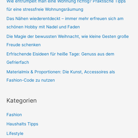
n
Wie entrümpelt man eine Wohnung richtig? Praktische Tipps
n
für eine stressfreie Wohnungsräumung
a
Das Nähen wiederentdeckt – immer mehr erfreuen sich am
c
schönen Hobby mit Nadel und Faden
h
Die Magie der bewussten Weihnacht, wie kleine Gesten große
:
Freude schenken
Erfrischende Eisideen für heiße Tage: Genuss aus dem
Gefrierfach
Materialmix & Proportionen: Die Kunst, Accessoires als
Fashion-Code zu nutzen
Kategorien
Fashion
Haushalts Tipps
Lifestyle